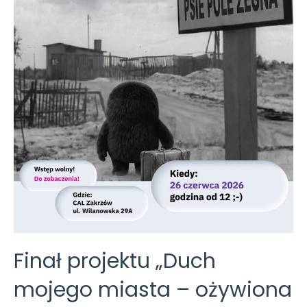
tygodnia
w CAL-u
Zakrzów!
Finał projektu „Duch
mojego miasta – ożywiona