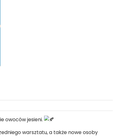
CAL-u od 3.11
do 8.11
e owoców jesieni.
rzedniego warsztatu, a także nowe osoby