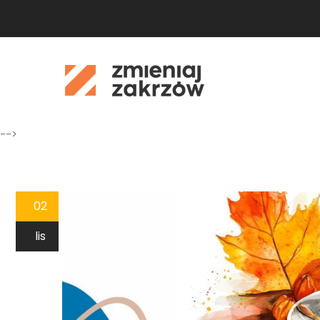
-->
02
lis