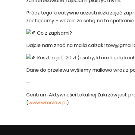
zainteresowane zajęciami plastycznymi.
Prócz tego kreatywne uczestniczki zajęć zap
zachęcamy – weźcie ze sobą na to spotkanie
Co z zapisami?
Dajcie nam znać na maila calzakrzow@gmail.co
Koszt zajęć: 20 zł (osoby, które będą kon
Dane do przelewu wyślemy mailowo wraz z pot
—
Centrum Aktywności Lokalnej Zakrzów jest p
(
www.wroclaw.pl
).