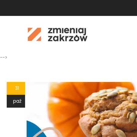
-->
31
paź