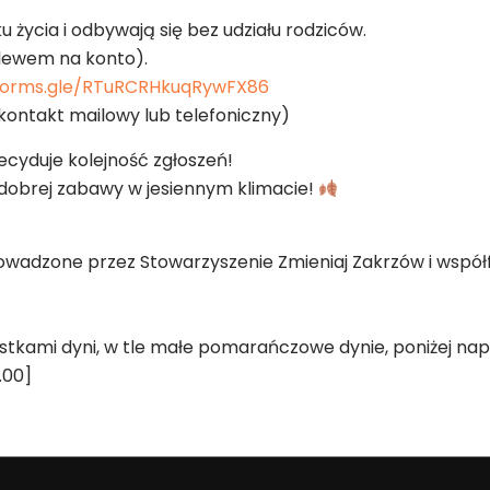
u życia i odbywają się bez udziału rodziców.
elewem na konto).
/forms.gle/RTuRCRHkuqRywFX86
ontakt mailowy lub telefoniczny)
Decyduje kolejność zgłoszeń!
i dobrej zabawy w jesiennym klimacie!
rowadzone przez Stowarzyszenie Zmieniaj Zakrzów i wsp
stkami dyni, w tle małe pomarańczowe dynie, poniżej nap
2.00]