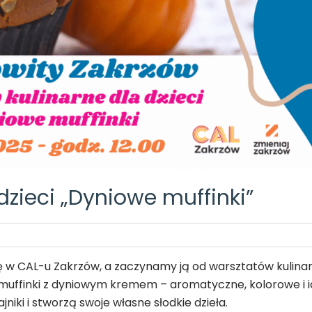
dzieci „Dyniowe muffinki”
ję w CAL-u Zakrzów, a zaczynamy ją od warsztatów kulina
uffinki z dyniowym kremem – aromatyczne, kolorowe i id
niki i stworzą swoje własne słodkie dzieła.