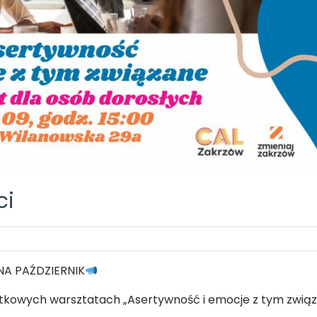
ci
A PAŹDZIERNIK
jątkowych warsztatach „Asertywność i emocje z tym zwią