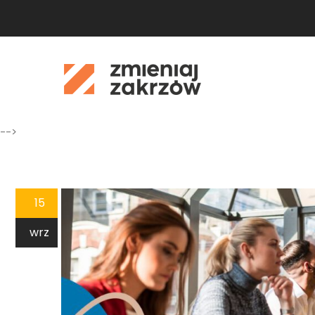
-->
15
wrz