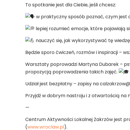
To
spotkanie jest dla Ciebie, jeśli chcesz:
w praktyczny sposób poznać, czym jest as
lepiej rozumieć emocje, które pojawiają s
nauczyć się, jak wykorzystywać tę wiedzę,
Będzie sporo ćwiczeń, rozmów i inspiracji – w
Warsztaty poprowadzi Martyna Dubarek – psyc
propozycją poprowadzenia takich zajęć.
Udział jest bezpłatny – zapisy na calzakrzow
Przyjdź w dobrym nastroju i z otwartością na
—
Centrum Aktywności Lokalnej Zakrzów jest p
(
www.wroclaw.pl
).