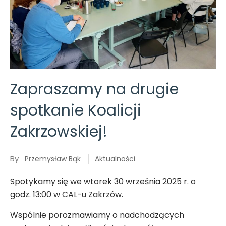
Spotkanie
Klubu
Podróżnika
– Nowa
Zelandia
cz. I
Zapraszamy na drugie
spotkanie Koalicji
Zakrzowskiej!
By
Przemysław Bąk
Aktualności
Spotykamy się we wtorek 30 września 2025 r. o
godz. 13:00 w CAL-u Zakrzów.
Wspólnie porozmawiamy o nadchodzących