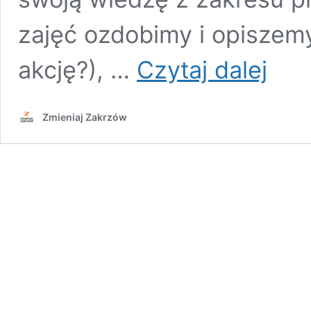
zajęć ozdobimy i opiszem
Powitajm
akcję?), …
Czytaj dalej
razem
wiosnę!
Zmieniaj Zakrzów