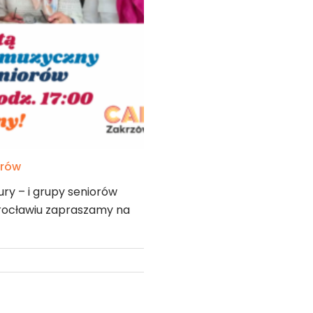
orów
tury – i grupy seniorów
rocławiu zapraszamy na