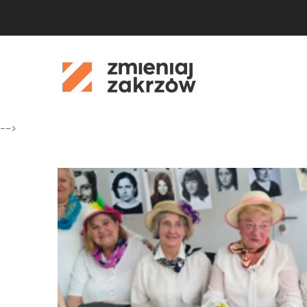
-->
17
cze