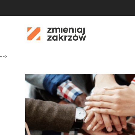
-->
03
gru