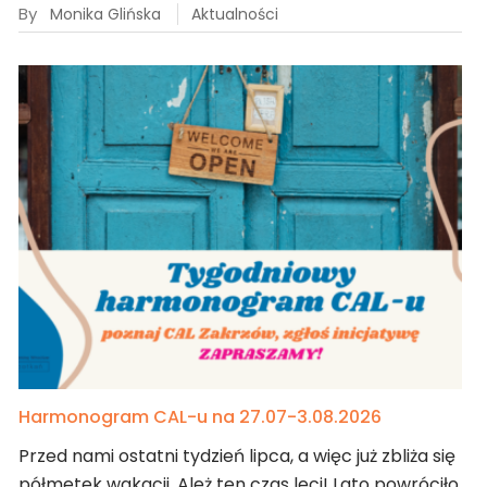
By
Monika Glińska
Aktualności
Harmonogram CAL-u na 27.07-3.08.2026
Przed nami ostatni tydzień lipca, a więc już zbliża się
półmetek wakacji. Ależ ten czas leci! Lato powróciło