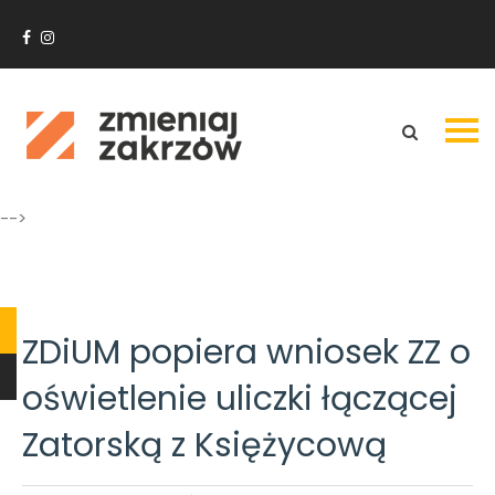
-->
N
ZDiUM popiera wniosek ZZ o
w
oświetlenie uliczki łączącej
Weekend
„zero
Zatorską z Księżycową
waste”
na