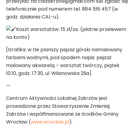
przesyłać na calzakrzow@gmail.com lub zgłosić się
telefonicznie pod numerem tel. 884 516 457 (w
godz. działania CAL-u).
Koszt warsztatów: 15 zł/os. (płatne przelewem
na konto)
[Grafika: w tle planszy pejzaż górski namalowany
farbami wodnymi, pod spodem napis: pejzaż
malowany akwarelą – warsztat twórczy, piątek
10.10, godz. 17:30, ul. Wilanowska 29a]
—
Centrum Aktywności Lokalnej Zakrzów jest
prowadzone przez Stowarzyszenie Zmieniaj
Zakrzów i współfinansowane ze środków Gminy
Wrocław (
www.wroclaw.pl
).