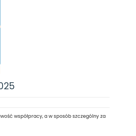
Zakrzów
Kompani
do
brydża
2025
liwość współpracy, a w sposób szczególny za