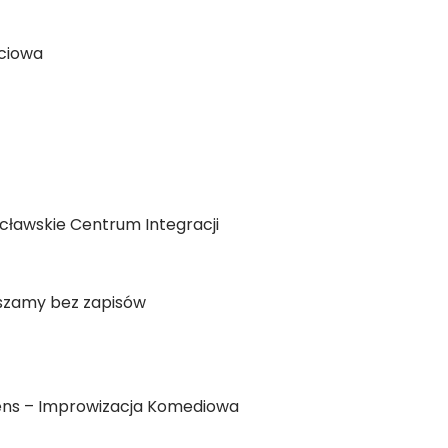
ęciowa
ocławskie Centrum Integracji
raszamy bez zapisów
piens – Improwizacja Komediowa