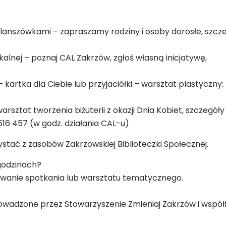
z planszówkami – zapraszamy rodziny i osoby dorosłe, szc
kalnej – poznaj CAL Zakrzów, zgłoś własną inicjatywę,
– kartka dla Ciebie lub przyjaciółki – warsztat plastyczny:
warsztat tworzenia biżuterii z okazji Dnia Kobiet, szczegół
516 457 (w godz. działania CAL-u)
tać z zasobów Zakrzowskiej Biblioteczki Społecznej.
godzinach?
owanie spotkania lub warsztatu tematycznego.
rowadzone przez Stowarzyszenie Zmieniaj Zakrzów i wsp