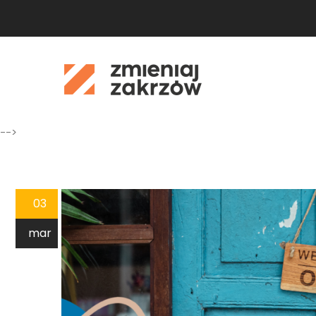
-->
03
mar