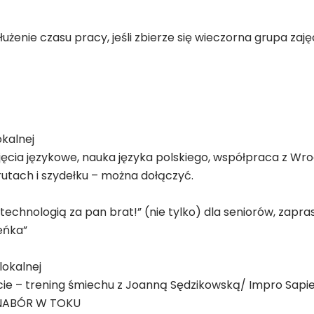
łużenie czasu pracy, jeśli zbierze się wieczorna grupa zaj
okalnej
ajęcia językowe, nauka języka polskiego, współpraca z Wr
utach i szydełku – można dołączyć.
 technologią za pan brat!” (nie tylko) dla seniorów, zap
eńka”
lokalnej
loucie – trening śmiechu z Joanną Sędzikowską/ Impro Sa
, NABÓR W TOKU