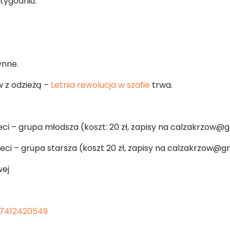
tygodniu:
ynne.
w z odzieżą –
Letnia rewolucja w szafie
trwa.
dzieci – grupa młodsza (koszt: 20 zł, zapisy na calzakrzow
dzieci – grupa starsza (koszt 20 zł, zapisy na calzakrzow@
wej
77412420549