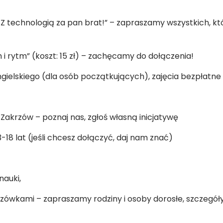
 „Z technologią za pan brat!” – zapraszamy wszystkich, k
 i rytm” (koszt: 15 zł) – zachęcamy do dołączenia!
angielskiego (dla osób początkujących), zajęcia bezpłatne
Zakrzów – poznaj nas, zgłoś własną inicjatywę
-18 lat (jeśli chcesz dołączyć, daj nam znać)
nauki,
nszówkami – zapraszamy rodziny i osoby dorosłe, szczegó