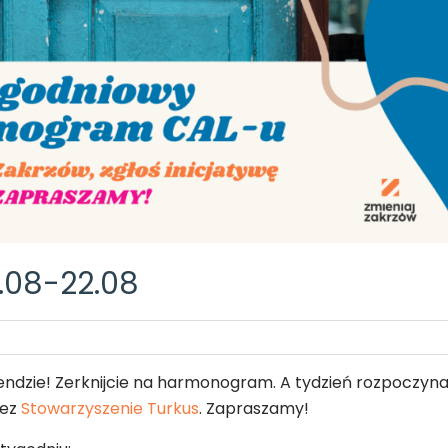
.08-22.08
zie! Zerknijcie na harmonogram. A tydzień rozpoczynam
zez
Stowarzyszenie Turkus
. Zapraszamy!