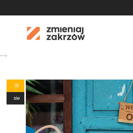
-->
18
sie