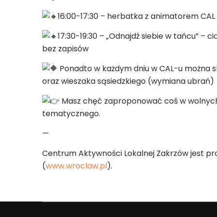
16:00-17:30 – herbatka z animatorem CAL 
17:30-19:30 – „Odnajdź siebie w tańcu” –
bez zapisów
Ponadto w każdym dniu w CAL-u można sko
oraz wieszaka sąsiedzkiego (wymiana ubrań)
Masz chęć zaproponować coś w wolnych 
tematycznego.
—
Centrum Aktywności Lokalnej Zakrzów jest p
(
www.wroclaw.pl
).