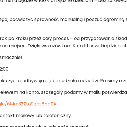
i, bo menu będzie w 100% przyjazne dzieciom – bez surowych
wego, poćwiczyć sprawność manualną i poczuć ogromną 
k po kroku przez cały proces – od przygotowania składnik
 na miejscu. Dzięki wskazówkom Kamili Lisowskiej dzieci 
 smacznie!
2:00
roku życia i odbywają się bez udziału rodziców. Prosimy o
przelewem na konto, szczegóły podamy w mailu potwierdza
.gle/6Mm3ZZto9qps8npTA
ntakt mailowy lub telefoniczny.