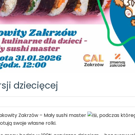
ji dziecięcej
akowity Zakrzów – Mały sushi master
, podczas które
tują swoje własne rolki.