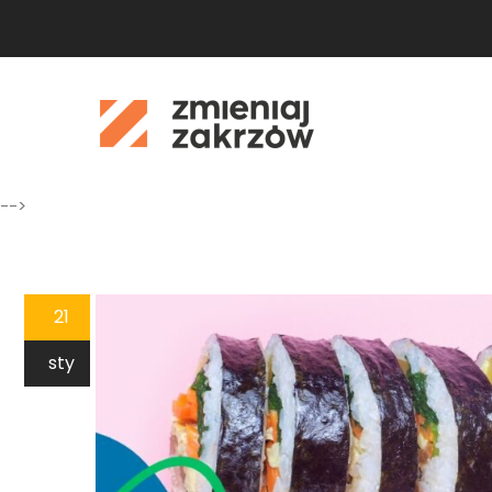
-->
21
sty