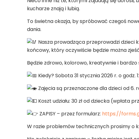
Nieco inne niż te, którymi zajadają się dorośl
kucharze znają i lubią.
To świetna okazja, by spróbować czegoś no
dania.
Nasza prowadząca przeprowadzi dzieci kro
końcowy, który oczywiście będzie można zjeść
Będzie zdrowo, kolorowo, kreatywnie i bardzo
Kiedy? Sobota 31 stycznia 2026 r. o godz. 1
Zajęcia są przeznaczone dla dzieci od 6. 
Koszt udziału: 30 zł od dziecka (wpłata 
ZAPISY – przez formularz:
https://forms
W razie problemów technicznych prosimy o ko