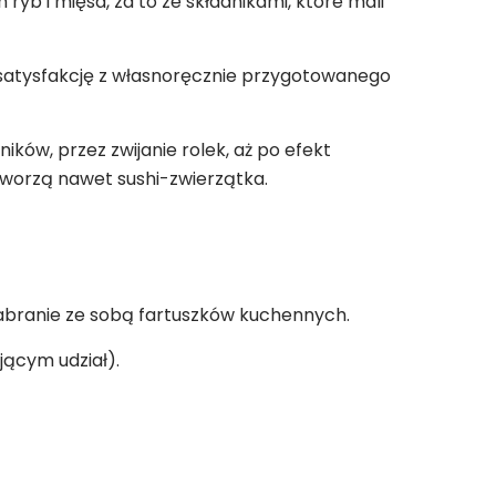
 ryb i mięsa, za to ze składnikami, które mali
satysfakcję z własnoręcznie przygotowanego
ów, przez zwijanie rolek, aż po efekt
stworzą nawet sushi-zwierzątka.
 zabranie ze sobą fartuszków kuchennych.
jącym udział).