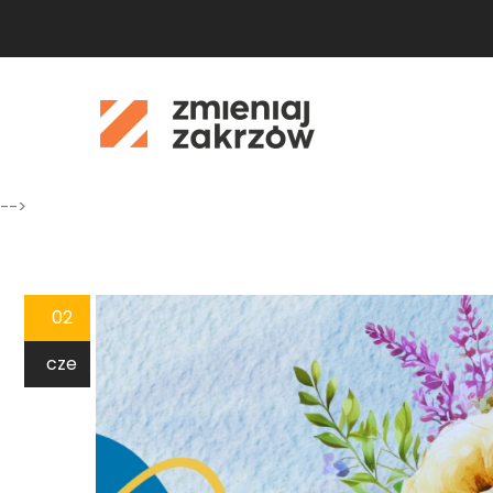
-->
02
cze