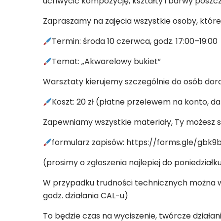
uchwycić kompozycję, kształty i barwy poszcz
Zapraszamy na zajęcia wszystkie osoby, które 
Termin: środa 10 czerwca, godz. 17:00–19:00
Temat: „Akwarelowy bukiet”
Warsztaty kierujemy szczególnie do osób doros
Koszt: 20 zł (płatne przelewem na konto, d
Zapewniamy wszystkie materiały, Ty możesz s
formularz zapisów: https://forms.gle/gb
(prosimy o zgłoszenia najlepiej do poniedziałk
W przypadku trudności technicznych można wy
godz. działania CAL-u)
To będzie czas na wyciszenie, twórcze działan