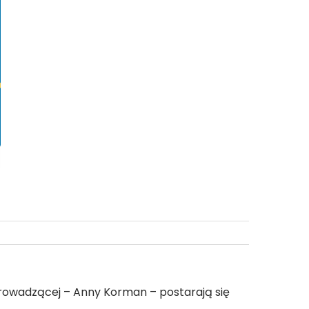
seniorów
rowadzącej – Anny Korman – postarają się