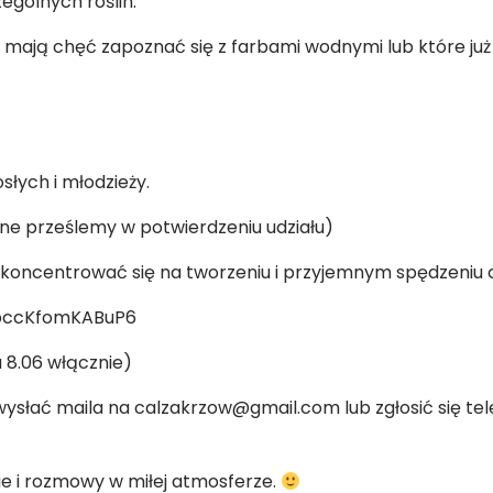
ególnych roślin.
mają chęć zapoznać się z farbami wodnymi lub które już 
łych i młodzieży.
ane prześlemy w potwierdzeniu udziału)
koncentrować się na tworzeniu i przyjemnym spędzeniu 
k9bccKfomKABuP6
u 8.06 włącznie)
słać maila na calzakrzow@gmail.com lub zgłosić się tel
ie i rozmowy w miłej atmosferze.