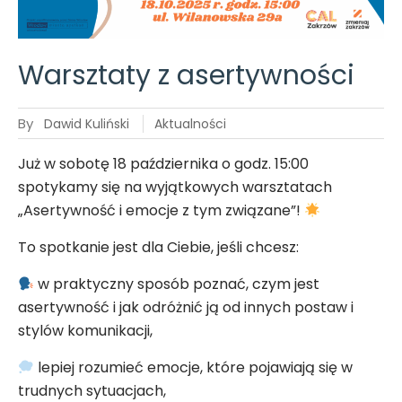
nastrojowy
wieczór z
muzyką i
sztuką
Warsztaty z asertywności
By
Dawid Kuliński
Aktualności
Już w sobotę 18 października o godz. 15:00
spotykamy się na wyjątkowych warsztatach
„Asertywność i emocje z tym związane”!
To spotkanie jest dla Ciebie, jeśli chcesz:
w praktyczny sposób poznać, czym jest
asertywność i jak odróżnić ją od innych postaw i
stylów komunikacji,
lepiej rozumieć emocje, które pojawiają się w
trudnych sytuacjach,