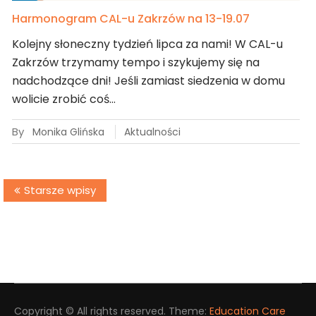
Harmonogram CAL-u Zakrzów na 13-19.07
Kolejny słoneczny tydzień lipca za nami! W CAL-u
Zakrzów trzymamy tempo i szykujemy się na
nadchodzące dni! Jeśli zamiast siedzenia w domu
wolicie zrobić coś…
By
Monika Glińska
Aktualności
Nawigacja
Starsze wpisy
po
wpisach
Copyright © All rights reserved. Theme:
Education Care