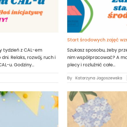
Start środowych zajęć w
 tydzień z CAL-em
Szukasz sposobu, żeby prz
. Relaks, rozwój, ruch i
nim współpracować? A moż
CAL-u. Godziny…
plecy i rozluźnić całe…
By
Katarzyna Jagoszewska
19
lut