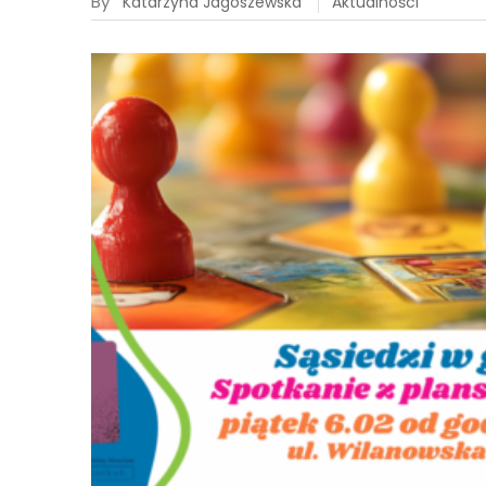
By
Katarzyna Jagoszewska
Aktualności
05
lut