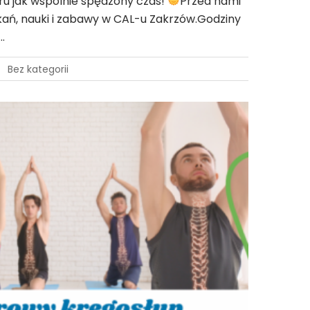
ru jak wspólnie spędzony czas!
Przed nami
kań, nauki i zabawy w CAL-u Zakrzów.Godziny
…
Bez kategorii