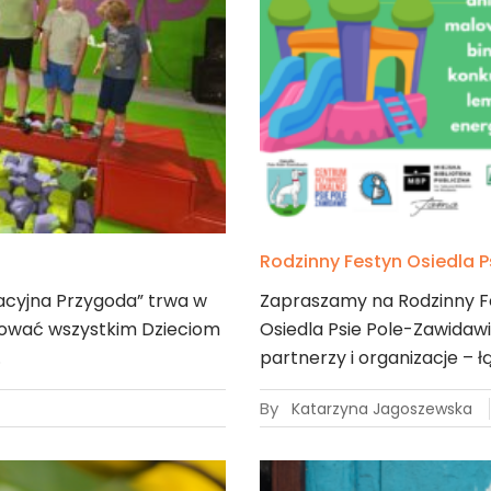
Rodzinny Festyn Osiedla 
acyjna Przygoda” trwa w
Zapraszamy na Rodzinny Fe
ować wszystkim Dzieciom
Osiedla Psie Pole-Zawidawie
…
partnerzy i organizacje – ł
By
Katarzyna Jagoszewska
14