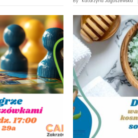
By
Katarzyna Jagoszewska
22
sty