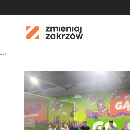
-->
01
sie