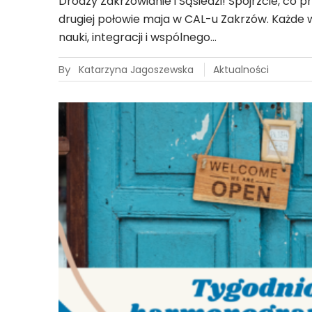
Drodzy Zakrzowianie i Sąsiedzi! Spójrzcie, co
drugiej połowie maja w CAL-u Zakrzów. Każde 
nauki, integracji i wspólnego…
By
Katarzyna Jagoszewska
Aktualności
02
mar