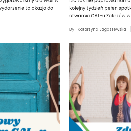
 przygotowaliśmy dla Was w
Nic tak nie poprawia humo
wydarzenie to okazja do
kolejny tydzień pełen spot
otwarcia CAL-u Zakrzów w
By
Katarzyna Jagoszewska
27
lut