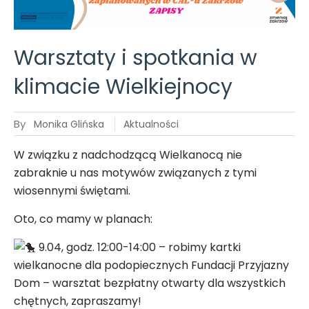
Harmonogram
CAL-u na 7-13
kwietnia
Warsztaty i spotkania w
klimacie Wielkiejnocy
By
Monika Glińska
Aktualności
W związku z nadchodzącą Wielkanocą nie
zabraknie u nas motywów związanych z tymi
wiosennymi świętami.
Oto, co mamy w planach:
9.04, godz. 12:00-14:00 – robimy kartki
wielkanocne dla podopiecznych Fundacji Przyjazny
Dom – warsztat bezpłatny otwarty dla wszystkich
chętnych, zapraszamy!