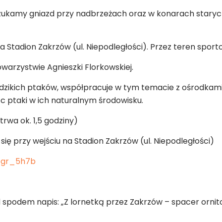
oszukamy gniazd przy nadbrzeżach oraz w konarach stary
na Stadion Zakrzów (ul. Niepodległości). Przez teren spo
arzystwie Agnieszki Florkowskiej.
ją dzikich ptaków, współpracuje w tym temacie z ośrodkam
ąc ptaki w ich naturalnym środowisku.
otrwa ok. 1,5 godziny)
ię przy wejściu na Stadion Zakrzów (ul. Niepodległości)
0zgr_5h7b
pod spodem napis: „Z lornetką przez Zakrzów – spacer orni