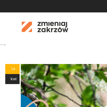
-->
14
kwi