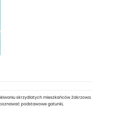
nietypowej
odsłonie
zukiwaniu skrzydlatych mieszkańców Zakrzowa.
rozpoznawać podstawowe gatunki,